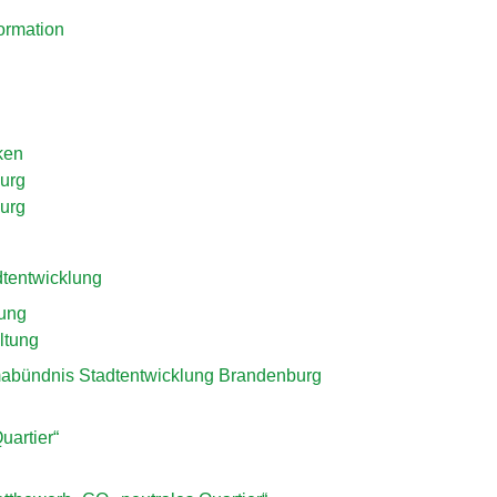
formation
ken
urg
urg
dtentwicklung
tung
ltung
imabündnis Stadtentwicklung Brandenburg
uartier“