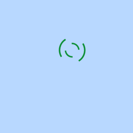
Datenschutzerklärung anzeigen
Bitte bestätigen Sie, dass Sie unserer
Datenschutzerklärung zustimmen
Mit vorhandenem
Konto anmelden
Mit bestehendem Konto
anmelden
Anmeldename oder E-Mail
*