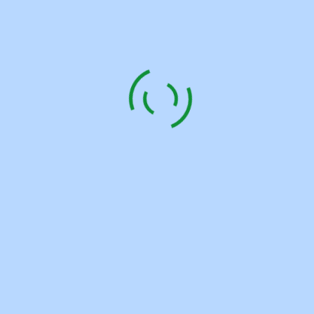
Umsetzung
Arbeitshilfen und G
Förderprogramme un
Gute Beispiele im L
Gute Beispiele im L
Veranstaltungen und Akt
Aktivitäten des Klim
Anmeldeportal F
Anmeldeportal On
Infos zu Veranstalt
Brandenburg
Aktivitäten der Bünd
Wettbewerb | „Vision CO
Wettbewerb 2026/2027
Allgemeine Informat
Quartier“