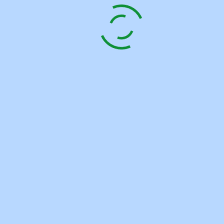
finanzierbar machen: lokal,
vernetzt und effizient“
11. Februar 2026 in Potsdam
Read more
INHALT
Startseite
Veranstaltungen
Klimabündnis
Bündnispartner
Umsetzung
Arbeitshilfen
Förderprogramme
Praxisbeispiele
Wettbewerb
Wettbewerb 2022/2023