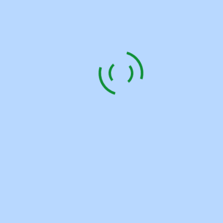
Energielösungen, basierend auf einer tiefgehenden
Analyse, wird in enger Zusammenarbeit der relevanten
Akteure realisiert. Ein wegeweisendes Modell für die
Landeshauptstadt Potsdam.
Prämierung der Akteure für das Projekt „Stadtquartier Krampnitz“
durch Herrn Uebach, Vorsitzender der VKU-Landesgruppe Berlin-
Brandenburg (rechts), Urheber: Holger Schibilsky, © B.B.S.M.
© Beitragsfoto Loomn Architekturkommunikation
Projektinfo
Preisfilm