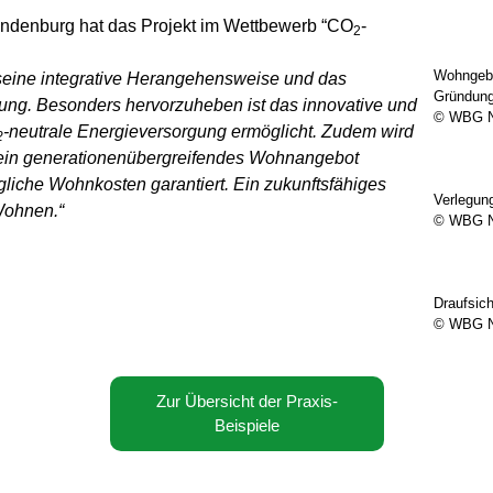
ndenburg hat das Projekt im Wettbewerb “CO
-
2
Wohngebi
 seine integrative Herangehensweise und das
Gründun
lung. Besonders hervorzuheben ist das innovative und
© WBG Ne
-neutrale Energieversorgung ermöglicht. Zudem wird
2
 ein generationenübergreifendes Wohnangebot
ägliche Wohnkosten garantiert. Ein zukunftsfähiges
Verlegun
Wohnen.“
© WBG Ne
Draufsich
© WBG Ne
Zur Übersicht der Praxis-
Beispiele