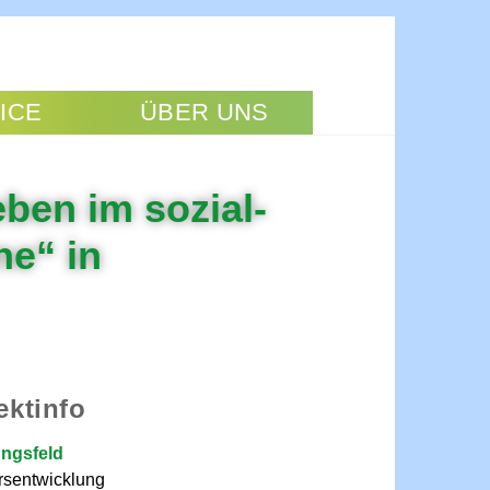
ICE
ÜBER UNS
ben im sozial-
ne“ in
ektinfo
ngsfeld
rsentwicklung