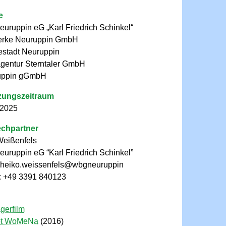
e
ruppin eG „Karl Friedrich Schinkel“
erke Neuruppin GmbH
estadt Neuruppin
gentur Sterntaler GmbH
uppin gGmbH
ungszeitraum
 2025
chpartner
Weißenfels
ruppin eG “Karl Friedrich Schinkel”
: heiko.weissenfels@wbgneuruppin
: +49 3391 840123
ägerfilm
pt WoMeNa
(2016)