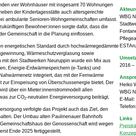
tanden vier Wohnhäuser mit insgesamt 70 Wohnungen
Akteur
 neben der Kindertagesstätte auch altersgerechte
WBG Neu
ei ambulante Senioren-Wohngemeinschaften umfasst.
Stadtw
 zukünftigen Bewohner:innen sorgte dafür, dass die
Fontan
der Gemeinschaft in die Planung einflossen.
Pflegea
ESTAr
en energetischen Standard durch hochwärmegedämmte
ckgewinnung, Wärmeschutzverglasung sowie
Umsetz
 mit den Stadtwerken Neuruppin wurde ein Mix aus
2016 –
en, Energie-Erdwärmespeichern (e-Tanks) und
ahwärmenetz integriert, das mit der Fernwärme
Anspre
t zur Einspeisung von Überschussenergie bietet. Der
Heiko 
ird über ein Mieter:innenstrommodell allen
WBG Neu
 was zur CO
-neutralen Energieversorgung beiträgt.
2
E-Mail
Telefon
rsorgung verfolgte das Projekt auch das Ziel, den
halten. Der Umbau alten Paulinenauer Bahnhofs
Links
Gemeinschaftshaus der Genossenschaft wird wegen
Preistr
rst Ende 2025 fertiggestellt.
Konze