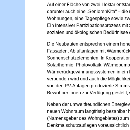
Auf einer Fläche von zwei Hektar ents
darunter auch eine „SeniorenKita“ – die
Wohnungen, eine Tagespflege sowie zw
Ein intensiver Partizipationsprozess mit
sozialen und ökologischen Bedürfnisse 
Die Neubauten entsprechen einem hoh
Fassaden, Abluftanlagen mit Wärmerü
Sonnenschutzelementen. In Kooperation
Solarthermie, Photovoltaik, Wärmepump
Wärmerückgewinnungssystemen in ein N
verbunden wird und auch die Möglichkei
von den PV-Anlagen produzierte Strom w
Bewohner:innen zur Verfügung gestellt,
Neben der umweltfreundlichen Energieve
neuen Wohnraum langfristig bezahlbar 
(Namensgeber des Wohngebietes) zum 
Denkmalschutzauflagen voraussichtlich e